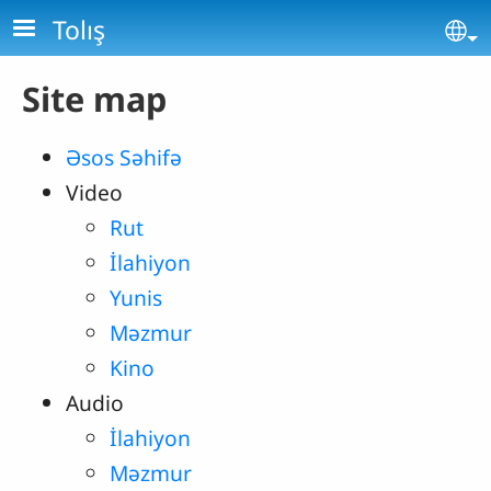
Skip to main content
Tolış
Se
Site map
Əsos Səhifə
Video
Rut
İlahiyon
Yunis
Məzmur
Kino
Audio
İlahiyon
Məzmur