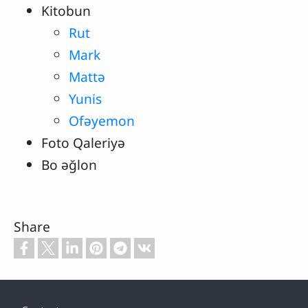
Kitobun
Rut
Mark
Mattə
Yunis
Ofəyemon
Foto Qaleriyə
Bo əğlon
Share
Footer